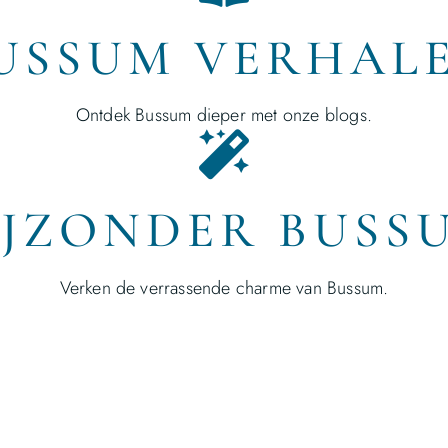
USSUM VERHAL
Ontdek Bussum dieper met onze blogs.
IJZONDER BUSS
Verken de verrassende charme van Bussum.