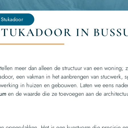
Stukadoor
 STUKADOOR IN BUSS
ellen meer dan alleen de structuur van een woning; 
adoor, een vakman in het aanbrengen van stucwerk, s
 afwerking in huizen en gebouwen. Laten we eens nade
sum
en de waarde die ze toevoegen aan de architectu
an oppervlakken. Het is een kunstvorm die precisie e