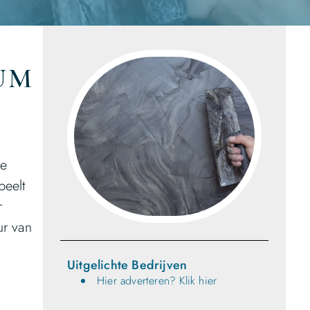
UM
ze
peelt
r
ur van
Uitgelichte Bedrijven
Hier adverteren? Klik hier
n