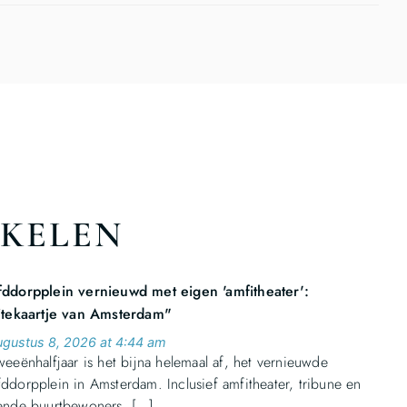
IKELEN
ddorpplein vernieuwd met eigen 'amfitheater':
itekaartje van Amsterdam"
ugustus 8, 2026 at 4:44 am
weeënhalfjaar is het bijna helemaal af, het vernieuwde
ddorpplein in Amsterdam. Inclusief amfitheater, tribune en
ende buurtbewoners. […]