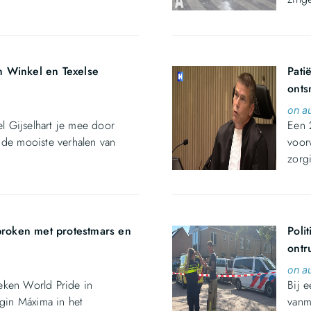
in Winkel en Texelse
Pati
onts
on a
 Gijselhart je mee door
Een 
 de mooiste verhalen van
voor
zorg
broken met protestmars en
Poli
ontr
on a
eken World Pride in
Bij e
gin Máxima in het
vanm