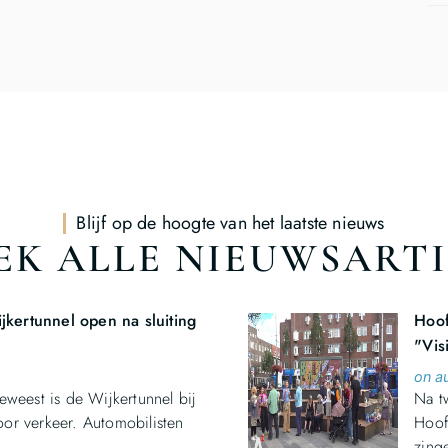
Blijf op de hoogte van het laatste nieuws
K ALLE NIEUWSART
kertunnel open na sluiting
Hoof
"Vis
on a
eweest is de Wijkertunnel bij
Na t
or verkeer. Automobilisten
Hoof
zing